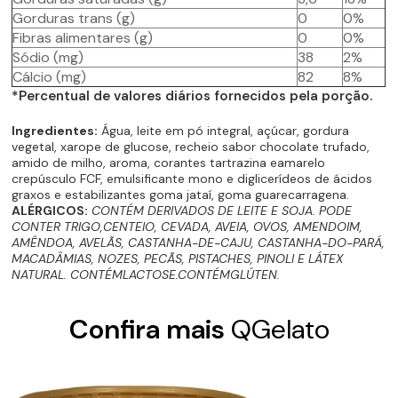
Gorduras trans (g)
0
0%
Fibras alimentares (g)
0
0%
Sódio (mg)
38
2%
Cálcio (mg)
82
8%
*Percentual de valores diários fornecidos pela porção.
Ingredientes:
Água, leite em pó integral, açúcar, gordura
vegetal, xarope de glucose, recheio sabor chocolate trufado,
amido de milho, aroma, corantes tartrazina eamarelo
crepúsculo FCF, emulsificante mono e diglicerídeos de ácidos
graxos e estabilizantes goma jataí, goma guarecarragena.
ALÉRGICOS:
CONTÉM DERIVADOS DE LEITE E SOJA. PODE
CONTER TRIGO,CENTEIO, CEVADA, AVEIA, OVOS, AMENDOIM,
AMÊNDOA, AVELÃS, CASTANHA-DE-CAJU, CASTANHA-DO-PARÁ,
MACADÂMIAS, NOZES, PECÃS, PISTACHES, PINOLI E LÁTEX
NATURAL. CONTÉMLACTOSE.CONTÉMGLÚTEN.
Confira mais
QGelato