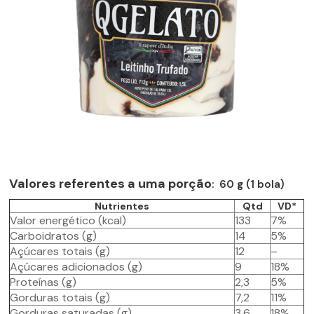
Valores referentes a uma porção
: 60 g (1 bola)
Nutrientes
Qtd
VD*
Valor energético (kcal)
133
7%
Carboidratos (g)
14
5%
Açúcares totais (g)
12
–
Açúcares adicionados (g)
9
18%
Proteínas (g)
2,3
5%
Gorduras totais (g)
7,2
11%
Gorduras saturadas (g)
3,6
18%