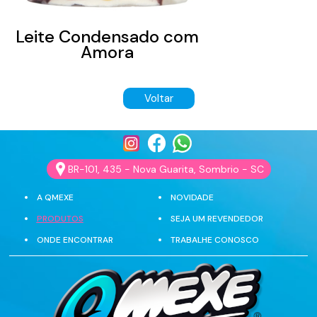
Leite Condensado com
Amora
Voltar
BR-101, 435 - Nova Guarita, Sombrio - SC
A QMEXE
NOVIDADE
PRODUTOS
SEJA UM REVENDEDOR
ONDE ENCONTRAR
TRABALHE CONOSCO