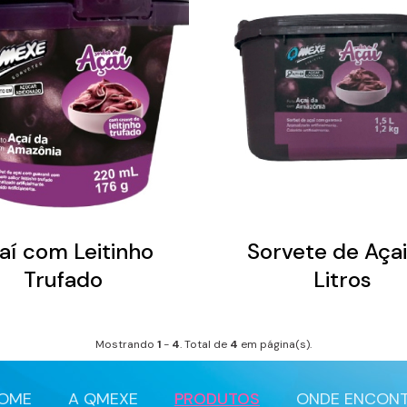
aí com Leitinho
Sorvete de Açai 
Trufado
Litros
Mostrando
1
-
4
. Total de
4
em
página(s).
OME
A QMEXE
PRODUTOS
ONDE ENCON