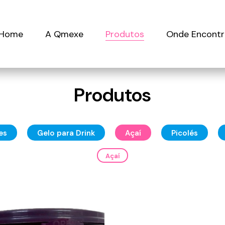
Home
A Qmexe
Produtos
Onde Encontr
Produtos
es
Gelo para Drink
Açaí
Picolés
Açaí