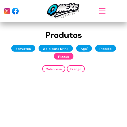
Produtos
Sorvetes
Gelo para Drink
Açaí
Picolés
Pizzas
Calabresa
Frango